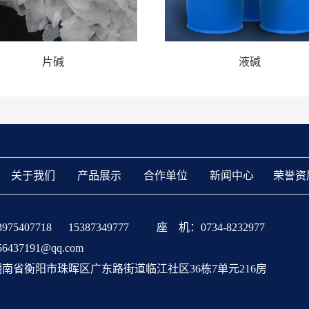
片碱
液碱
关于我们
产品展示
合作单位
新闻中心
荣誉资
407718      15387349777          座　机：0734-8232977
437191@qq.com
南省衡阳市珠晖区广东路街道临江社区36栋7单元216房