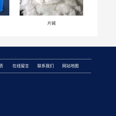
片碱
质
在线留言
联系我们
网站地图