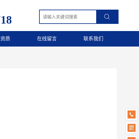
718
誉资质
在线留言
联系我们