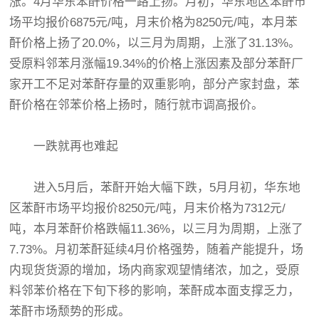
涨。4月华东苯酐价格一路上扬。月初，华东地区苯酐市
场平均报价6875元/吨，月末价格为8250元/吨，本月苯
酐价格上扬了20.0%，以三月为周期，上涨了31.13%。
受原料邻苯月涨幅19.34%的价格上涨因素及部分苯酐厂
家开工不足对苯酐存量的双重影响，部分产家封盘，苯
酐价格在邻苯价格上扬时，随行就市调高报价。
一跌就再也难起
进入5月后，苯酐开始大幅下跌，5月月初，华东地
区苯酐市场平均报价8250元/吨，月末价格为7312元/
吨，本月苯酐价格跌幅11.36%，以三月为周期，上涨了
7.73%。月初苯酐延续4月价格强势，随着产能提升，场
内现货货源的增加，场内商家观望情绪浓，加之，受原
料邻苯价格在下旬下移的影响，苯酐成本面支撑乏力，
苯酐市场颓势的形成。