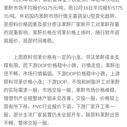
苯酐市场平均报价6175元/吨，而10月16日平均报价5775
元/吨。年初国内苯酐市场行情主基调呈U型变化趋势，
受原料价格因素及部分萘法苯酐厂家新开工对苯酐存量
的双重影响，苯酐价格在邻苯价格上扬时，随行就市调
高报价，局部时间维稳。
上周原料邻苯价格有一定的小涨，邻法苯酐成本支
撑有限，而下游DOP价格稳中小跌，行情走低；苯酐出
货不畅，市场行情偏弱。下游DOP价格稳中小跌，上游
原料邻苯价格小涨；下游DOP、不饱和树脂开工对苯酐
的实际需求一般，市场交投一般，苯酐市场价格维稳。
增塑剂产业链整体产销未见改善，交投一般，价格较上
周有所下移。PVC行业报价下调，下游厂家开工率一
般，部分主流厂家装置仍未全部开车，致原料苯酐出货
不畅，整体交投一般。